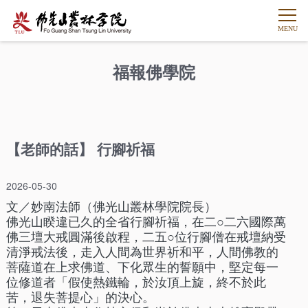
福報佛學院
【老師的話】 行腳祈福
2026-05-30
文／妙南法師（佛光山叢林學院院長）
佛光山睽違已久的全省行腳祈福，在二○二六國際萬
佛三壇大戒圓滿後啟程，二五○位行腳僧在戒壇納受
清淨戒法後，走入人間為世界祈和平，人間佛教的
菩薩道在上求佛道、下化眾生的誓願中，堅定每一
位修道者「假使熱鐵輪，於汝頂上旋，終不於此
苦，退失菩提心」的決心。