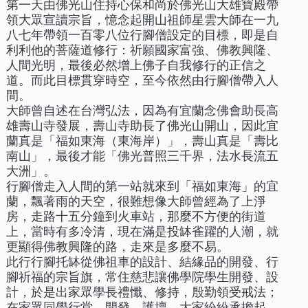
第一天由佛光山住持心保和尚於佛光山大雄寶殿帶
領大眾宣讀宗旨，憶念起開山祖師星雲大師在一九
八七年帶領一百零八位行腳僧設定的目標，即是自
利利他的菩薩道修行：祈願國家富強、佛教興隆、
人間光明，最後必然增上佛子自我修行的正信之
道。而此目標貫穿時空，至今依然由行腳僧帶入人
間。
大師曾自述在台灣弘法，因為有宜蘭念佛會助長高
雄壽山寺發展，壽山寺助長了佛光山開山，因此宜
蘭真是「福如東海（東海岸）」，壽山真是「壽比
南山」，最後才能「佛光普照三千界，法水長流五
大洲」。
行腳僧走入人間的第一站就來到「福如東海」的宜
蘭，飄著雨的天空，很難想像大師曾經為了上淨
房，走路十五分鐘到火車站，那麼不方便的街道
上，當時有多冷清，現在滿是投缽雀躍的人潮，就
更顯得佛教興隆的路，走來是多麼不易。
此行行腳托缽從佛祖車的設計、結緣品的開發、行
腳祈福的宗旨旗，常住慈悲讓佛學院學生開發、設
計，於是出家眾學長禮懺、修持，殷勤領受戒法；
在家眾同學行堂、開發、護壇，大家紛紛承擔起