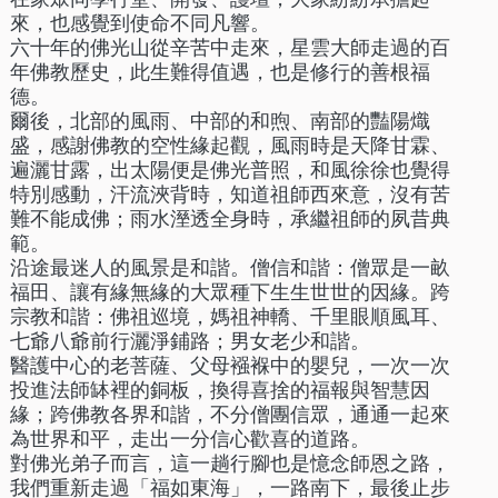
來，也感覺到使命不同凡響。
六十年的佛光山從辛苦中走來，星雲大師走過的百
年佛教歷史，此生難得值遇，也是修行的善根福
德。
爾後，北部的風雨、中部的和煦、南部的豔陽熾
盛，感謝佛教的空性緣起觀，風雨時是天降甘霖、
遍灑甘露，出太陽便是佛光普照，和風徐徐也覺得
特別感動，汗流浹背時，知道祖師西來意，沒有苦
難不能成佛；雨水溼透全身時，承繼祖師的夙昔典
範。
沿途最迷人的風景是和諧。僧信和諧：僧眾是一畝
福田、讓有緣無緣的大眾種下生生世世的因緣。跨
宗教和諧：佛祖巡境，媽祖神轎、千里眼順風耳、
七爺八爺前行灑淨鋪路；男女老少和諧。
醫護中心的老菩薩、父母襁褓中的嬰兒，一次一次
投進法師缽裡的銅板，換得喜捨的福報與智慧因
緣；跨佛教各界和諧，不分僧團信眾，通通一起來
為世界和平，走出一分信心歡喜的道路。
對佛光弟子而言，這一趟行腳也是憶念師恩之路，
我們重新走過「福如東海」，一路南下，最後止步