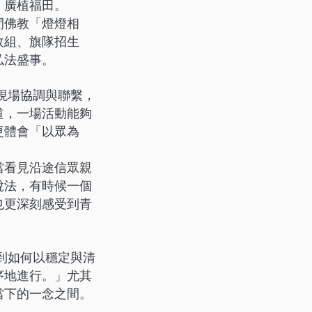
、廣植福田。
間佛教「燈燈相
政組、旗隊招生
弘法盛事。
現場協調與聯繫，
道，一場活動能夠
更體會「以眾為
當看見沿途信眾親
說法，有時候一個
也更深刻感受到青
到如何以穩定與清
序地進行。」尤其
當下的一念之間。