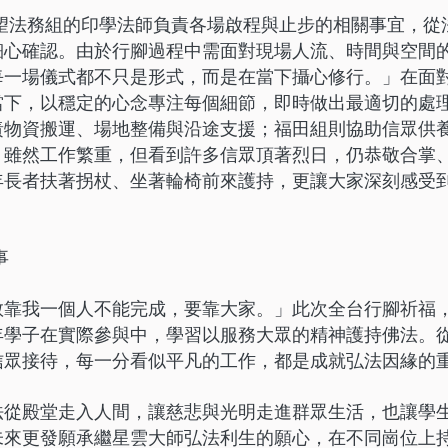
望
法務組的印學法師負責各場啟程與止步的相關事宜，從
細心確認。由於行腳過程中需面對現場人流、時間與空間
每一場儀式都不只是形式，而是在當下攝心修行。」在面
當下，以穩定的心念專注每個細節，即時做出最適切的處
責物資搬運、場地整備與沿途支援；福田組則協助信眾供
，雖然工作繁重，但看到許多信眾頂著烈日，仍恭敬合掌
年長者扶著拐杖、坐著輪椅前來護持，更讓大家深刻感受
事
教靠我一個人不能完成，要靠大家。」此次全台行腳祈福
年學子在實際參與中，學習以服務大眾的精神護持佛法。
信眾接待，每一分看似平凡的工作，都是成就弘法因緣的
法從殿堂走入人間，讓慈悲與光明走進群眾生活，也讓學
未來更發願承繼星雲大師弘法利生的願心，在不同崗位上