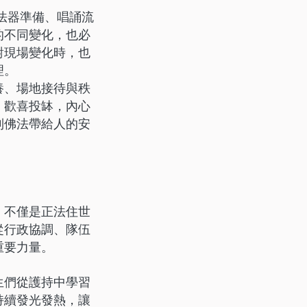
法器準備、唱誦流
的不同變化，也必
對現場變化時，也
理。
養、場地接待與秩
、歡喜投缽，內心
到佛法帶給人的安
，不僅是正法住世
從行政協調、隊伍
重要力量。
生們從護持中學習
持續發光發熱，讓