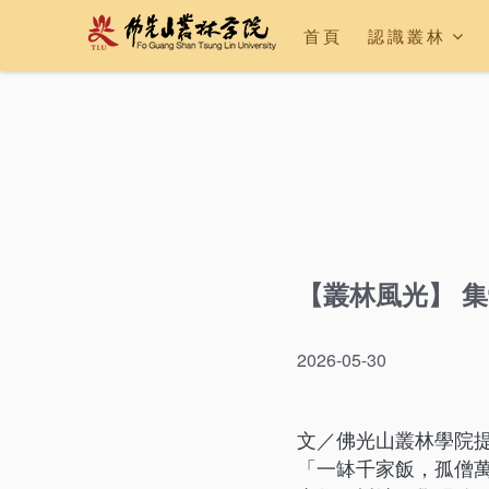
首頁
認識叢林
【叢林風光】 
2026-05-30
文／佛光山叢林學院
「一缽千家飯，孤僧