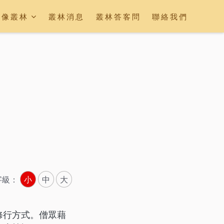
映像叢林
叢林消息
叢林答客問
聯絡我們
字級：
小
中
大
修行方式。僧眾藉