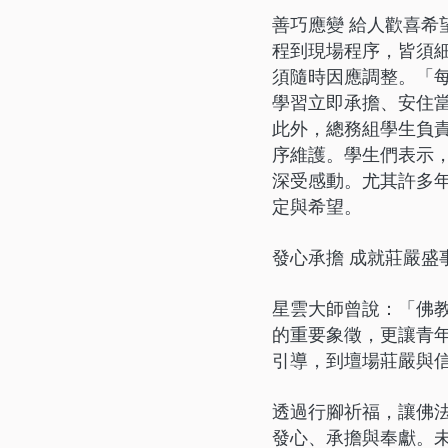
善巧應變 給人歡喜希
程到現場程序，皆須
須隨時因應調整。「
學習立即承擔、安住
此外，總務組學生負
序維護。學生們表示
深受感動。尤其許多
定與希望。
發心承擔 成就莊嚴盛
星雲大師曾說：「佛
的重要象徵，更讓青
引導，到壇場莊嚴與
透過行腳祈福，讓佛
發心、承擔與奉獻。