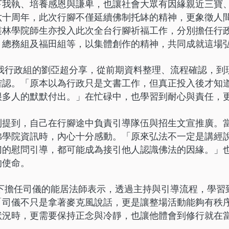
下我執、培養感恩與謙卑，也讓社會大眾有因緣親近三寶
六十周年，此次行腳不僅延續佛制托缽的精神，更象徵人
叢林學院師生亦投入此次全台行腳祈福工作，分別擔任行
、總務組及福田組等，以集體創作的精神，共同成就這場
我
行政組的劉亞超分享，從前期資料整理、流程確認，到
確認。「原本以為行政只是文書工作，但真正投入後才知
很多人的默默付出。」在忙碌中，也學習到耐心與責任，
則提到，自己在行腳途中負責引導隊伍與招生文宣推廣。
佛學院資訊時，內心十分感動。「原來弘法不一定是講經
切的慰問引導，都可能成為接引他人認識佛法的因緣。」
的使命。
下
擔任司儀的能居法師表示，透過主持與引導流程，學習
「司儀不只是拿著麥克風說話，更是讓整場活動能夠有秩
狀況時，更需要保持正念與冷靜，也讓他體會到修行就在