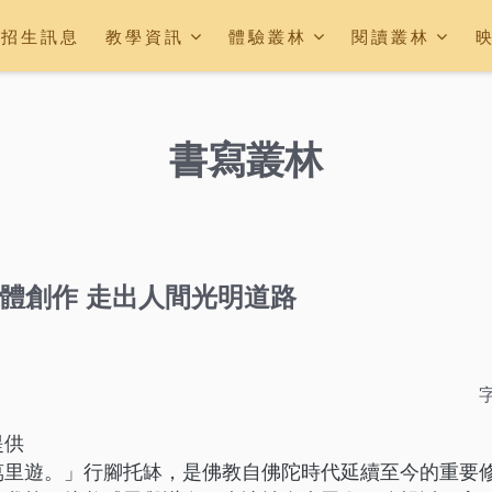
招生訊息
教學資訊
體驗叢林
閱讀叢林
書寫叢林
集體創作 走出人間光明道路
提供
萬里遊。」行腳托缽，是佛教自佛陀時代延續至今的重要