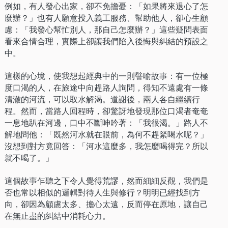
例如，有人發心出家，卻不免擔憂：「如果將來退心了怎
麼辦？」也有人願意投入義工服務、幫助他人，卻心生顧
慮：「我發心幫忙別人，那自己怎麼辦？」這些疑問表面
看來合情合理，實際上卻讓我們陷入後悔與糾結的預設之
中。
這樣的心境，使我想起經典中的一則譬喻故事：有一位極
度口渴的人，在旅途中向趕路人詢問，得知不遠處有一條
清澈的河流，可以取水解渴。道謝後，兩人各自繼續行
程。然而，當路人回程時，卻驚訝地發現那位口渴者奄奄
一息地趴在河邊，口中不斷呻吟著：「我很渴。」路人不
解地問他：「既然河水就在眼前，為何不趕緊喝水呢？」
沒想到對方竟回答：「河水這麼多，我怎麼喝得完？所以
就不喝了。」
這個故事乍聽之下令人覺得荒謬，然而細細反觀，我們是
否也常以相似的邏輯對待人生與修行？明明已經找到方
向，卻因為顧慮太多、擔心太遠，反而停在原地，讓自己
在無止盡的糾結中消耗心力。