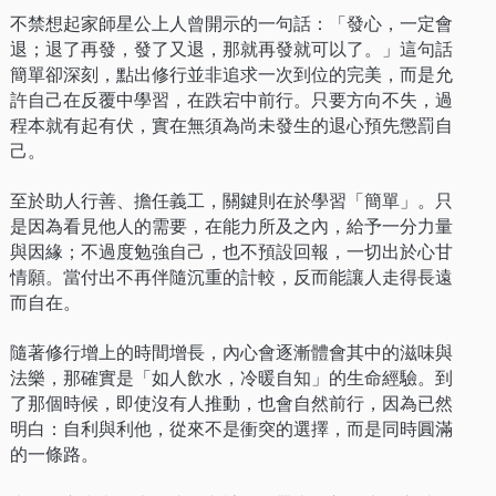
不禁想起家師星公上人曾開示的一句話：「發心，一定會
退；退了再發，發了又退，那就再發就可以了。」這句話
簡單卻深刻，點出修行並非追求一次到位的完美，而是允
許自己在反覆中學習，在跌宕中前行。只要方向不失，過
程本就有起有伏，實在無須為尚未發生的退心預先懲罰自
己。
至於助人行善、擔任義工，關鍵則在於學習「簡單」。只
是因為看見他人的需要，在能力所及之內，給予一分力量
與因緣；不過度勉強自己，也不預設回報，一切出於心甘
情願。當付出不再伴隨沉重的計較，反而能讓人走得長遠
而自在。
隨著修行增上的時間增長，內心會逐漸體會其中的滋味與
法樂，那確實是「如人飲水，冷暖自知」的生命經驗。到
了那個時候，即使沒有人推動，也會自然前行，因為已然
明白：自利與利他，從來不是衝突的選擇，而是同時圓滿
的一條路。